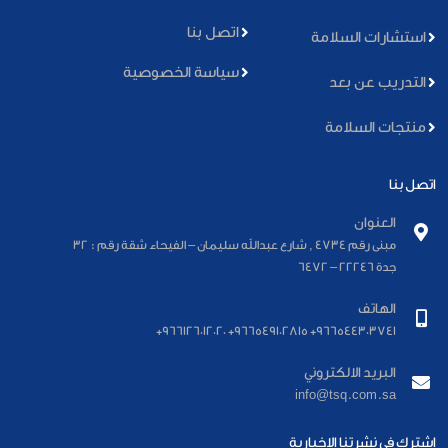
اتصل بنا
استشارات السلامة
سياسة الخصوصية
التدريب عن بعد
منتجات السلامة
اتصل بنا
العنوان
مبنى رقم 4734 , شارع عبدالله سليمان – الفيحاء شقة رقم : 32
جدة 22246 – 6472
الهاتف
966544303741+ 966549102815+ 966126012020+
البريد الالكتروني
info@tsq.com.sa
اشترك في نشرتنا الإخبارية