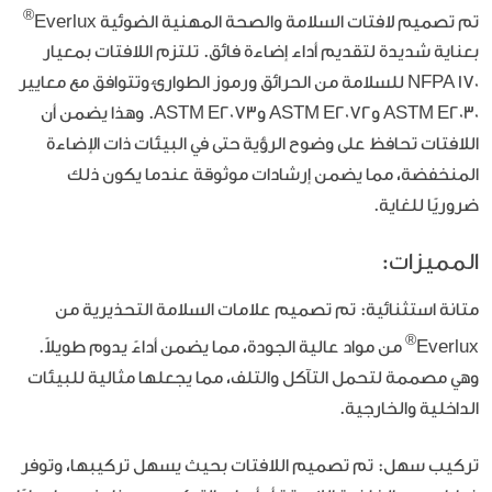
®
تم تصميم لافتات السلامة والصحة المهنية الضوئية Everlux
بعناية شديدة لتقديم أداء إضاءة فائق. تلتزم اللافتات بمعيار
NFPA 170 للسلامة من الحرائق ورموز الطوارئ وتتوافق مع معايير
ASTM E2030 وASTM E2072 وASTM E2073. وهذا يضمن أن
اللافتات تحافظ على وضوح الرؤية حتى في البيئات ذات الإضاءة
المنخفضة، مما يضمن إرشادات موثوقة عندما يكون ذلك
ضروريًا للغاية.
المميزات:
متانة استثنائية:
تم تصميم علامات السلامة التحذيرية من
®
Everlux
من مواد عالية الجودة، مما يضمن أداءً يدوم طويلاً.
وهي مصممة لتحمل التآكل والتلف، مما يجعلها مثالية للبيئات
الداخلية والخارجية.
تركيب سهل:
تم تصميم اللافتات بحيث يسهل تركيبها، وتوفر