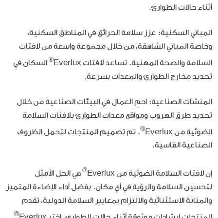
أثناء حالات الطوارئ.
المباني السكنية:
عزز سلامة الحرائق في المناطق السكنية،
وخاصة المباني الشاهقة، من خلال مجموعة واسعة من لافتات
®
السلامة والصحة المهنية. تساعد لافتات Everlux
السكان في
تحديد مخارج الطوارئ والمعدات بسرعة.
المنشآت الصناعية:
احمِ العمال في البيئات الصناعية من خلال
تحديد طرق الهروب ومواقع معدات الطوارئ بلافتات السلامة
®
الضوئية من Everlux
. تم تصميم المنتجات لتحمل الظروف
الصناعية القاسية.
®
إن لافتات السلامة الضوئية من Everlux
هي الحل الأمثل
لتحسين السلامة والرؤية في أي مكان. بفضل أداء الإضاءة المتميز
والمتانة الاستثنائية والالتزام بمعايير السلامة الدولية، تقدم
®
المنتجات إرشادات موثوقة أثناء حالات الطوارئ. اختر Everlux