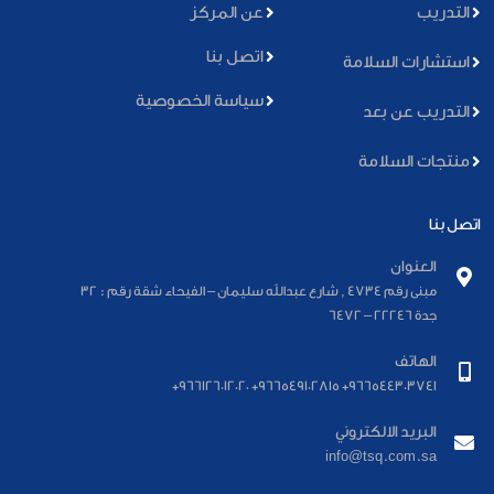
التدريب
عن المركز
اتصل بنا
استشارات السلامة
سياسة الخصوصية
التدريب عن بعد
منتجات السلامة
اتصل بنا
العنوان
مبنى رقم 4734 , شارع عبدالله سليمان – الفيحاء شقة رقم : 32
جدة 22246 – 6472
الهاتف
966544303741+ 966549102815+ 966126012020+
البريد الالكتروني
info@tsq.com.sa