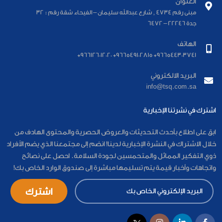
العنوان
مبنى رقم 4734 , شارع عبدالله سليمان – الفيحاء شقة رقم : 32
جدة 22246 – 6472
الهاتف
966544303741+ 966549102815+ 966126012020+
البريد الالكتروني
info@tsq.com.sa
اشترك في نشرتنا الإخبارية
ابق على اطلاع بأحدث التحديثات والعروض الحصرية والمحتوى الهادف من
خلال الاشتراك في النشرة الإخبارية لدينا! انضم إلى مجتمعنا الذي يضم الأفراد
ذوي التفكير المماثل والمتحمسين لجودة السلامة. احصل على نصائح
واتجاهات وأخبار قيمة يتم تسليمها مباشرة إلى صندوق الوارد الخاص بك!
اشترك